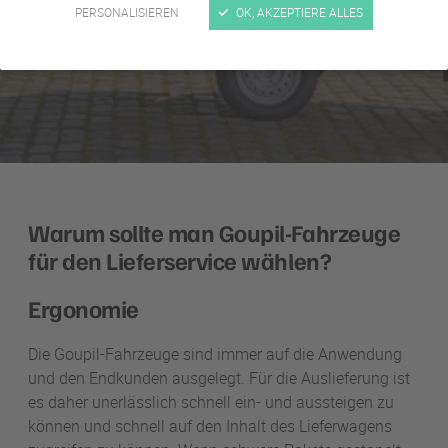
PERSONALISIEREN
OK, AKZEPTIERE ALLES
Warum sollte man Goupil-Fahrzeuge
für den Lieferservice wählen?
Ergonomie
Die Goupil-Fahrzeuge sind immer auf die Anwendung
und den Endkunden ausgelegt. Für die Auslieferung ist
es daher unerlässlich schnell ein- und aussteigen zu
können und schnell auf den Inhalt des Lieferwagens