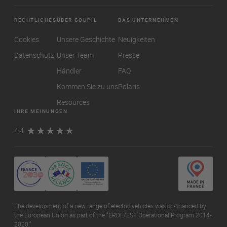
RECHTLICHES
ÜBER GOUPIL
DAS UNTERNEHMEN
Cookies
Unsere Geschichte
Neuigkeiten
Datenschutz
Unser Team
Presse
Händler
FAQ
Kommen Sie zu uns
Polaris
Resources
IHRE MEINUNGEN
4.4
The development of a new range of electric vehicles was co-financed by
the European Union as part of the “ERDF/ESF Operational Program 2014-
2020.”