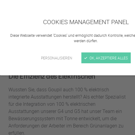
Arbeiter bei der Pflege von Grünanlagen zu
erfüllen.
COOKIES MANAGEMENT PANEL
Diese Webseite verwendet 'Cookies' und ermöglicht dadurch Kontrolle, welche
werden dürfen.
Warum ein Bewässerungssystem von
PERSONALISIEREN
OK, AKZEPTIERE ALLES
Goupil wählen?
Die Effizienz des Elektrischen
Wussten Sie, dass Goupil auch 100 % elektrisch
integrierte Ausstattungen herstellt? Als echter Spezialist
für die Integration von 100 % elektrischen
Ausstattungen unserer G4 und G5 hat unser Team ein
Bewässerungssystem mit Tonne entwickelt, um die
Anforderungen der Arbeiter im Bereich Grünanlagen zu
erfüllen.