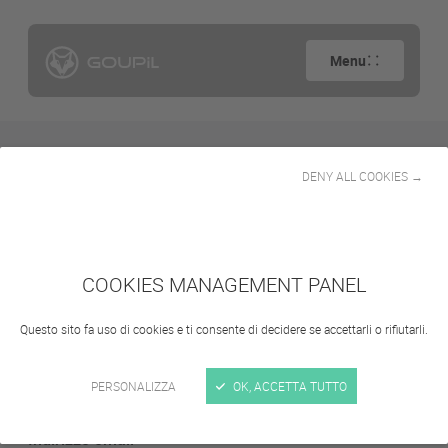
Menu
DENY ALL COOKIES →
POGA 2023
COOKIES MANAGEMENT PANEL
Questo sito fa uso di cookies e ti consente di decidere se accettarli o rifiutarli.
Contact form
PERSONALIZZA
OK, ACCETTA TUTTO
Indirizzo email