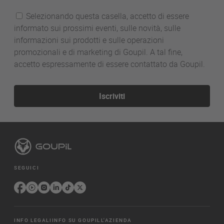
Selezionando questa casella, accetto di essere
informato sui prossimi eventi, sulle novità, sulle
informazioni sui prodotti e sulle operazioni
promozionali e di marketing di Goupil. A tal fine,
accetto espressamente di essere contattato da Goupil.
Iscriviti
SEGUICI
INFO LEGALI
INFO SU GOUPIL
L'AZIENDA