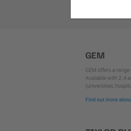
Do 
GEM
GEM offers a range o
Available with 2, 4 
(universities, hospit
Find out more abou