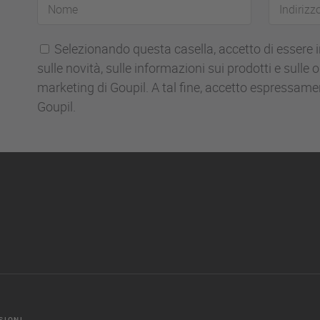
Nome
Indirizzo
email
Selezionando questa casella, accetto di essere 
sulle novità, sulle informazioni sui prodotti e sulle
marketing di Goupil. A tal fine, accetto espressame
Goupil.
SIONI