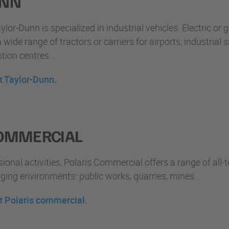
UNN
lor-Dunn is specialized in industrial vehicles. Electric or
 wide range of tractors or carriers for airports, industrial si
tion centres…
t Taylor-Dunn.
COMMERCIAL
ional activities, Polaris Commercial offers a range of all-t
nging environments: public works, quarries, mines…
t Polaris commercial.