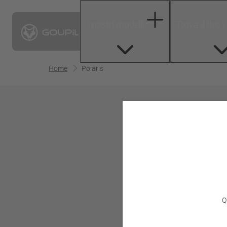
I nostri modelli
Trova il tuo 
Home
Polaris
Q