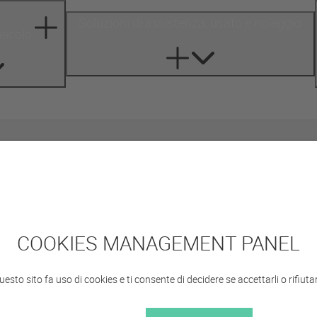
Soluzioni di assistenza, usato e noleggio
veicolo
Polaris
COOKIES MANAGEMENT PANEL
uesto sito fa uso di cookies e ti consente di decidere se accettarli o rifiutarl