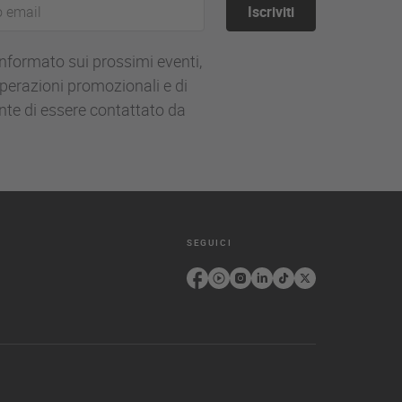
Iscriviti
informato sui prossimi eventi,
 operazioni promozionali e di
nte di essere contattato da
SEGUICI