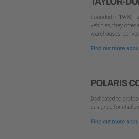
TAYLOR-D
Founded in 1949, Tay
vehicles, they offer a
warehouses, conven
Find out more abou
POLARIS 
Dedicated to profess
designed for challe
Find out more abou