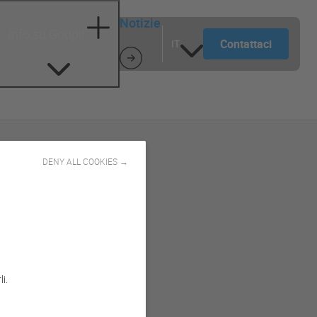
Notizie
Info su Goupil
Contattaci
IT
DENY ALL COOKIES →
i.