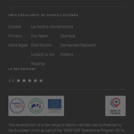
INFO LEGALI
INFO SU GOUPIL
L'AZIENDA
Cookie
La nostra storia
Notizie
Privacy
Our team
Stampa
Note legali
Distributori
Domande frequenti
Unisciti a noi
Polaris
Risorse
LE RECENSIONI
4.4
The development of a new range of electric vehicles was co-financed by
the European Union as part of the “ERDF/ESF Operational Program 2014-