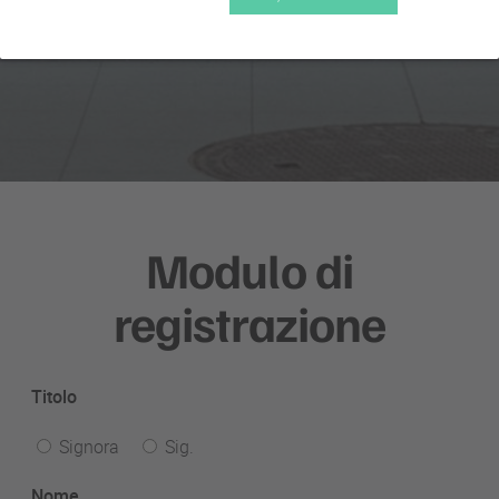
Modulo di
registrazione
Titolo
Signora
Sig.
Nome