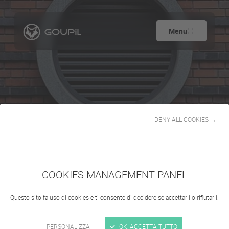
Menu
DENY ALL COOKIES →
Registrazione
COOKIES MANAGEMENT PANEL
Questo sito fa uso di cookies e ti consente di decidere se accettarli o rifiutarli.
PERSONALIZZA
OK, ACCETTA TUTTO