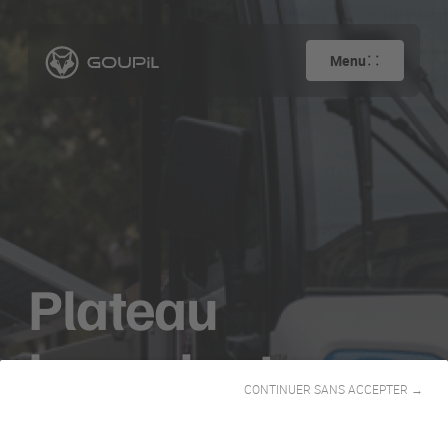
Menu
Plateau
basculant
CONTINUER SANS ACCEPTER →