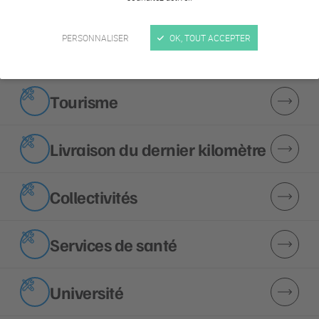
PERSONNALISER
OK, TOUT ACCEPTER
Industrie
Tourisme
Livraison du dernier kilomètre
Collectivités
Services de santé
Université