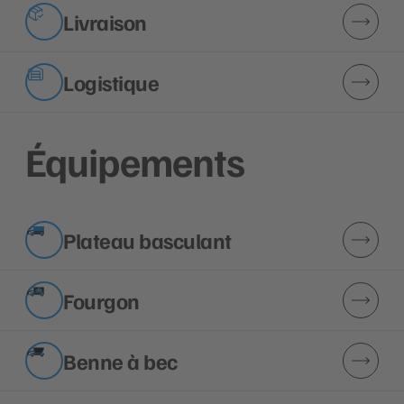
Livraison
Logistique
Équipements
Plateau basculant
Fourgon
Benne à bec