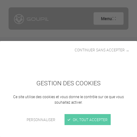
Menu
CONTINUER SANS ACCEPTER →
Divers
GESTION DES COOKIES
Ce site utilise des cookies et vous donne le contrôle sur ce que vous
souhaitez activer.
Se connecter
PERSONNALISER
OK, TOUT ACCEPTER
Demander un accès