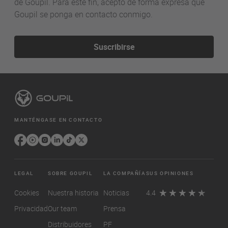
de Goupil. Para este fin, acepto de forma expresa que
Goupil se ponga en contacto conmigo.
Suscribirse
MANTÉNGASE EN CONTACTO
LEGAL
SOBRE GOUPIL
LA COMPAÑÍA
SUS OPINIONES
Cookies
Nuestra historia
Noticias
4.4
Privacidad
Our team
Prensa
Distribuidores
PF